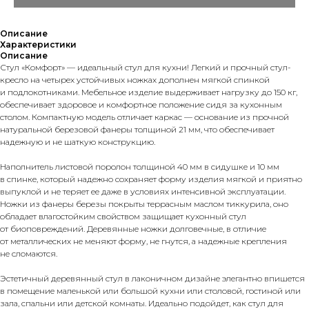
Описание
Характеристики
Описание
Стул «Комфорт» — идеальный стул для кухни! Легкий и прочный стул-
кресло на четырех устойчивых ножках дополнен мягкой спинкой
и подлокотниками. Мебельное изделие выдерживает нагрузку до 150 кг,
обеспечивает здоровое и комфортное положение сидя за кухонным
столом. Компактную модель отличает каркас — основание из прочной
натуральной березовой фанеры толщиной 21 мм, что обеспечивает
надежную и не шаткую конструкцию.
Наполнитель листовой поролон толщиной 40 мм в сидушке и 10 мм
в спинке, который надежно сохраняет форму изделия мягкой и приятно
выпуклой и не теряет ее даже в условиях интенсивной эксплуатации.
Ножки из фанеры березы покрыты террасным маслом тиккурила, оно
обладает влагостойким свойством защищает кухонный стул
от биоповреждений. Деревянные ножки долговечные, в отличие
от металлических не меняют форму, не гнутся, а надежные крепления
не сломаются.
Эстетичный деревянный стул в лаконичном дизайне элегантно впишется
в помещение маленькой или большой кухни или столовой, гостиной или
зала, спальни или детской комнаты. Идеально подойдет, как стул для