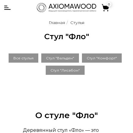
0
0
Главная
/
Стулья
Стул "Фло"
Все стулья
Стул "Вальден"
Стул "Комфорт"
Стул "Лисабон"
О стуле "Фло"
Деревянный стул «Фло» — это