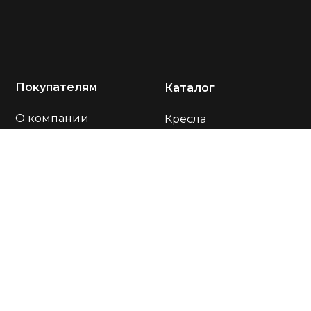
Покупателям
Каталог
О компании
Кресла
Акции
Диваны
Портфолио
Столы
Отзывы
Стулья
Оплата и доставка
Подставки
Тумбы
Контакты
Карта сайта