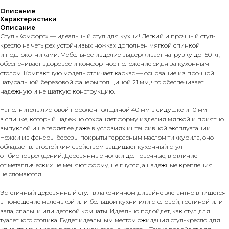
Описание
Характеристики
Описание
Стул «Комфорт» — идеальный стул для кухни! Легкий и прочный стул-
кресло на четырех устойчивых ножках дополнен мягкой спинкой
и подлокотниками. Мебельное изделие выдерживает нагрузку до 150 кг,
обеспечивает здоровое и комфортное положение сидя за кухонным
столом. Компактную модель отличает каркас — основание из прочной
натуральной березовой фанеры толщиной 21 мм, что обеспечивает
надежную и не шаткую конструкцию.
Наполнитель листовой поролон толщиной 40 мм в сидушке и 10 мм
в спинке, который надежно сохраняет форму изделия мягкой и приятно
выпуклой и не теряет ее даже в условиях интенсивной эксплуатации.
Ножки из фанеры березы покрыты террасным маслом тиккурила, оно
обладает влагостойким свойством защищает кухонный стул
от биоповреждений. Деревянные ножки долговечные, в отличие
от металлических не меняют форму, не гнутся, а надежные крепления
не сломаются.
Эстетичный деревянный стул в лаконичном дизайне элегантно впишется
в помещение маленькой или большой кухни или столовой, гостиной или
зала, спальни или детской комнаты. Идеально подойдет, как стул для
туалетного столика. Будет идеальным местом ожидания стул-кресло для