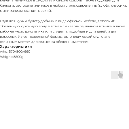
клиента маникюра в студии или салоне красоты. Также подойдет для
балкона, ресторана или кафе в любом стиле: современный, лофт, классика,
минимализм, скандинавский.
Стул для кухни будет удобным в виде офисной мебели, дополнит
обеденную кухонную зону в доме или квартире, дачном домике, а также
рабочее место школьника или студента, подойдет и для детей, и для
взрослых. Из-за правильной формы, ортопедический стул станет
отличным местом для отдыха за обеденным столом.
Характеристики
whd: 570x800x660
Weight: 8500g