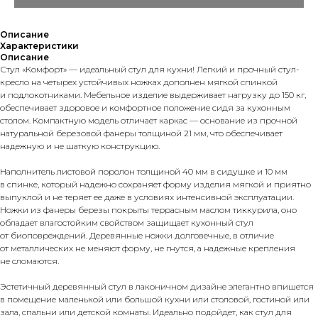
Описание
Характеристики
Описание
Стул «Комфорт» — идеальный стул для кухни! Легкий и прочный стул-
кресло на четырех устойчивых ножках дополнен мягкой спинкой
и подлокотниками. Мебельное изделие выдерживает нагрузку до 150 кг,
обеспечивает здоровое и комфортное положение сидя за кухонным
столом. Компактную модель отличает каркас — основание из прочной
натуральной березовой фанеры толщиной 21 мм, что обеспечивает
надежную и не шаткую конструкцию.
Наполнитель листовой поролон толщиной 40 мм в сидушке и 10 мм
в спинке, который надежно сохраняет форму изделия мягкой и приятно
выпуклой и не теряет ее даже в условиях интенсивной эксплуатации.
Ножки из фанеры березы покрыты террасным маслом тиккурила, оно
обладает влагостойким свойством защищает кухонный стул
от биоповреждений. Деревянные ножки долговечные, в отличие
от металлических не меняют форму, не гнутся, а надежные крепления
не сломаются.
Эстетичный деревянный стул в лаконичном дизайне элегантно впишется
в помещение маленькой или большой кухни или столовой, гостиной или
зала, спальни или детской комнаты. Идеально подойдет, как стул для