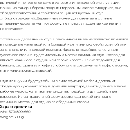
выпуклой и не теряет ее даже в условиях интенсивной эксплуатации.
Ножки из фанеры березы покрыты террасным маслом тиккурила, оно
обладает влагостойким свойством защищает кухонный стул
от биоповреждений. Деревянные ножки долговечные, в отличие
от металлических не меняют форму, не гнутся, а надежные крепления
не сломаются.
Эстетичный деревянный стул в лаконичном дизайне элегантно впишется
в помещение маленькой или большой кухни или столовой, гостиной или
зала, спальни или детской комнаты. Идеально подойдет, как стул для
туалетного столика. Будет идеальным местом ожидания стул-кресло для
клиента маникюра в студии или салоне красоты. Также подойдет для
балкона, ресторана или кафе в любом стиле: современный, лофт, классика,
минимализм, скандинавский.
Стул для кухни будет удобным в виде офисной мебели, дополнит
обеденную кухонную зону в доме или квартире, дачном домике, а также
рабочее место школьника или студента, подойдет и для детей, и для
взрослых. Из-за правильной формы, ортопедический стул станет
отличным местом для отдыха за обеденным столом.
Характеристики
whd: 570x800x660
Weight: 8500g