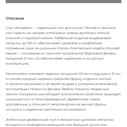
Описание
Стул «Комфорт» — идеальный стул для кухни! Легкий и прочный
стул-кресло на четырех устойчивых ножках дополнен мягкой
спинкой и подлокотниками. Мебельное изделие выдерживает
нагрузку до 150 кг, обеспечивает здоровое и комфортное
положение сидя за кухонным столом. Компактную модель отличает
каркас — основание из прочной натуральной березовой фанеры
толщиной 21 мм, что обеспечивает надежную и не шаткую
конструкцию.
Наполнитель листовой поролон толщиной 40 мм в сидушке и 10 мм
в спинке, который надежно сохраняет форму изделия мягкой
и приятно выпуклой и не теряет ее даже в условиях интенсивной
эксплуатации. Ножки из фанеры березы покрыты террасным
маслом тиккурила, оно обладает влагостойким свойством защищает
кухонный стул от биоповреждений. Деревянные ножки
долговечные, в отличие от металлических не меняют форму,
не гнутся, а надежные крепления не сломаются.
Эстетичный деревянный стул в лаконичном дизайне элегантно
впишется в помещение маленькой или большой кухни или