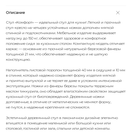
Описание
Стул «Комфорт» — идеальный стул для кухни! Легкий и прочный
стул-кресло на четырех устойчивых ножках дополнен мягкой
спинкой и подлокотниками. Мебельное изделие выдерживает
нагрузку до 150 кг, обеспечивает здоровое и комфортное
положение сидя за кухонным столом. Компактную модель отличает
каркас — основание из прочной натуральной березовой фанеры
толщиной 21 мм, что обеспечивает надежную и не шаткую
конструкцию.
Наполнитель листовой поролон толщиной 40 мм в сидушке и 10 мм
в спинке, который надежно сохраняет форму изделия мягкой
и приятно выпуклой и не теряет ее даже в условиях интенсивной
эксплуатации. Ножки из фанеры березы покрыты террасным
маслом тиккурила, оно обладает влагостойким свойством защищает
кухонный стул от биоповреждений. Деревянные ножки
долговечные, в отличие от металлических не меняют форму,
не гнутся, а надежные крепления не сломаются.
Эстетичный деревянный стул в лаконичном дизайне элегантно
впишется в помещение маленькой или большой кухни или
столовой, гостиной или зала, спальни или детской комнаты.