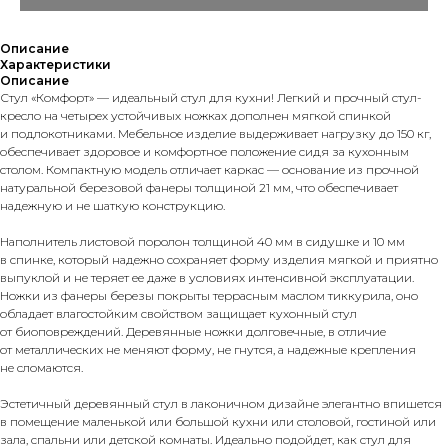
Описание
Характеристики
Описание
Стул «Комфорт» — идеальный стул для кухни! Легкий и прочный стул-
кресло на четырех устойчивых ножках дополнен мягкой спинкой
и подлокотниками. Мебельное изделие выдерживает нагрузку до 150 кг,
обеспечивает здоровое и комфортное положение сидя за кухонным
столом. Компактную модель отличает каркас — основание из прочной
натуральной березовой фанеры толщиной 21 мм, что обеспечивает
надежную и не шаткую конструкцию.
Наполнитель листовой поролон толщиной 40 мм в сидушке и 10 мм
в спинке, который надежно сохраняет форму изделия мягкой и приятно
выпуклой и не теряет ее даже в условиях интенсивной эксплуатации.
Ножки из фанеры березы покрыты террасным маслом тиккурила, оно
обладает влагостойким свойством защищает кухонный стул
от биоповреждений. Деревянные ножки долговечные, в отличие
от металлических не меняют форму, не гнутся, а надежные крепления
не сломаются.
Эстетичный деревянный стул в лаконичном дизайне элегантно впишется
в помещение маленькой или большой кухни или столовой, гостиной или
зала, спальни или детской комнаты. Идеально подойдет, как стул для