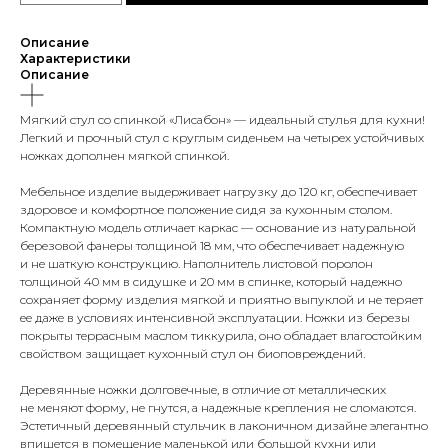
Описание
Характеристики
Описание
Мягкий стул со спинкой «Лисабон» — идеальный стулья для кухни!
Легкий и прочный стул с круглым сиденьем на четырех устойчивых
ножках дополнен мягкой спинкой.
Мебельное изделие выдерживает нагрузку до 120 кг, обеспечивает
здоровое и комфортное положение сидя за кухонным столом.
Компактную модель отличает каркас — основание из натуральной
березовой фанеры толщиной 18 мм, что обеспечивает надежную
и не шаткую конструкцию. Наполнитель листовой поролон
толщиной 40 мм в сидушке и 20 мм в спинке, который надежно
сохраняет форму изделия мягкой и приятно выпуклой и не теряет
ее даже в условиях интенсивной эксплуатации. Ножки из березы
покрыты террасным маслом тиккурила, оно обладает влагостойким
свойством защищает кухонный стул он биоповреждений.
Деревянные ножки долговечные, в отличие от металлических
не меняют форму, не гнутся, а надежные крепления не сломаются.
Эстетичный деревянный стульчик в лаконичном дизайне элегантно
впишется в помещение маленькой или большой кухни или