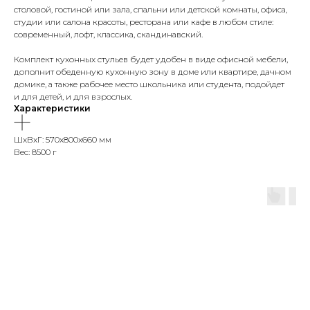
столовой, гостиной или зала, спальни или детской комнаты, офиса,
студии или салона красоты, ресторана или кафе в любом стиле:
современный, лофт, классика, скандинавский.
Комплект кухонных стульев будет удобен в виде офисной мебели,
дополнит обеденную кухонную зону в доме или квартире, дачном
домике, а также рабочее место школьника или студента, подойдет
и для детей, и для взрослых.
Характеристики
ШxВxГ: 570x800x660 мм
Вес: 8500 г