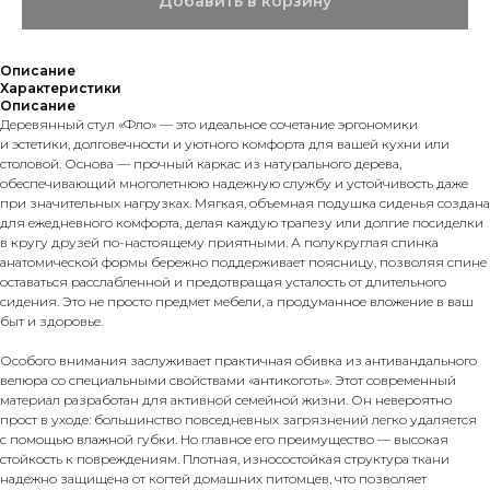
Добавить в корзину
Описание
Характеристики
Описание
Деревянный стул «Фло» — это идеальное сочетание эргономики
и эстетики, долговечности и уютного комфорта для вашей кухни или
столовой. Основа — прочный каркас из натурального дерева,
обеспечивающий многолетнюю надежную службу и устойчивость даже
при значительных нагрузках. Мягкая, объемная подушка сиденья создана
для ежедневного комфорта, делая каждую трапезу или долгие посиделки
в кругу друзей по-настоящему приятными. А полукруглая спинка
анатомической формы бережно поддерживает поясницу, позволяя спине
оставаться расслабленной и предотвращая усталость от длительного
сидения. Это не просто предмет мебели, а продуманное вложение в ваш
быт и здоровье.
Особого внимания заслуживает практичная обивка из антивандального
велюра со специальными свойствами «антикоготь». Этот современный
материал разработан для активной семейной жизни. Он невероятно
прост в уходе: большинство повседневных загрязнений легко удаляется
с помощью влажной губки. Но главное его преимущество — высокая
стойкость к повреждениям. Плотная, износостойкая структура ткани
надежно защищена от когтей домашних питомцев, что позволяет