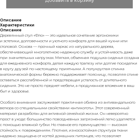
Добавить в корзину
Описание
Характеристики
Описание
Деревянный стул «Фло» — это идеальное сочетание эргономики
и эстетики, долговечности и уютного комфорта для вашей кухни или
столовой. Основа — прочный каркас из натурального дерева,
обеспечивающий многолетнюю надежную службу и устойчивость даже
при значительных нагрузках. Мягкая, объемная подушка сиденья создана
для ежедневного комфорта, делая каждую трапезу или долгие посиделки
в кругу друзей по-настоящему приятными. А полукруглая спинка
анатомической формы бережно поддерживает поясницу, позволяя спине
оставаться расслабленной и предотвращая усталость от длительного
сидения. Это не просто предмет мебели, а продуманное вложение в ваш
быт и здоровье.
Особого внимания заслуживает практичная обивка из антивандального
велюра со специальными свойствами «антикоготь». Этот современный
материал разработан для активной семейной жизни. Он невероятно
прост в уходе: большинство повседневных загрязнений легко удаляется
с помощью влажной губки. Но главное его преимущество — высокая
стойкость к повреждениям. Плотная, износостойкая структура ткани
надежно защищена от когтей домашних питомцев, что позволяет